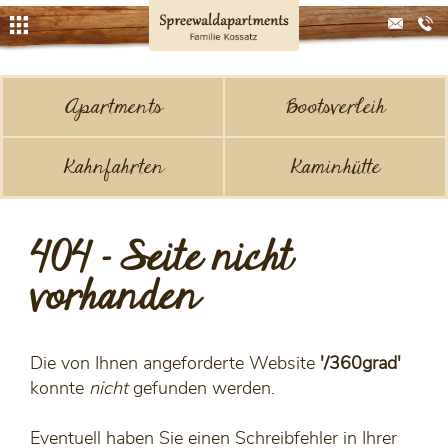
Apartments
Apartments
Bootsverleih
Bootsverleih
Kahnfahrten
Kahnfahrten
Kaminhütte
Kaminhütte
404 - Seite nicht
vorhanden
Die von Ihnen angeforderte Website
'/360grad'
konnte
nicht
gefunden werden.
Eventuell haben Sie einen Schreibfehler in Ihrer