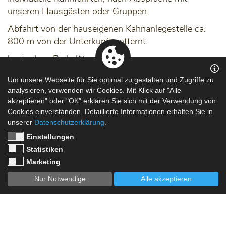
unseren Hausgästen oder Gruppen.
Abfahrt von der hauseigenen Kahnanlegestelle ca.
800 m von der Unterkunft entfernt.
kostenlose Parkplätze vorhanden.
Um unsere Webseite für Sie optimal zu gestalten und Zugriffe zu
analysieren, verwenden wir Cookies. Mit Klick auf "Alle
- Stadtrundfahrten ca. 2,5 h
akzeptieren" oder "OK" erklären Sie sich mit der Verwendung von
Cookies einverstanden. Detaillierte Informationen erhalten Sie in
14 € pro Person
unserer
Datenschutzerklärung
.
Einstellungen
- Abendfahrten ca. 2,5 h
Statistiken
Marketing
16 € pro Person
Nur Notwendige
Alle akzeptieren
- Tagestouren nach Lehde oder Schlepzig 6-7 h
32 € pro Person