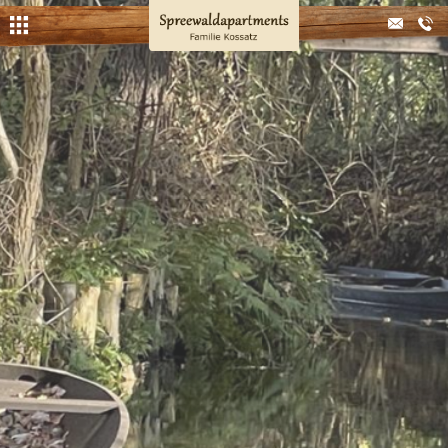
Apartments
Bootsverleih
Kahnfahrten
Kaminhütte