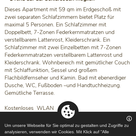
Dieses Apartment mit 59 qm im Erdgeschoß mit
zwei separaten Schlafzimmern bietet Platz für
maximal 5 Personen. Ein Schlafzimmer mit
Doppelbett, 7-Zonen Federkernmatratzen und
verstellbarem Lattenrost, Kleiderschrank. Ein
Schlafzimmer mit zwei Einzelbetten mit 7-Zonen
Federkernmatratzen verstellbarem Lattenrost und
Kleiderschrank. Wohnbereich mit gemütlicher Couch
mit Schlaffunktion, Sessel und großem
Flachbildfernseher und Kamin. Bad mit ebenerdiger
Dusche, WC, Fußboden –und Handtuchheizung.
Gemütliche Terrasse.
Kostenloses WLAN
Um unsere Webseite für Sie optimal zu gestalten und Zugriffe zu
Preise (inkl. Bettwäsche, Handtücher, Strom) zzgl.
analysieren, verwenden wir Cookies. Mit Klick auf "Alle
einmalig 35 € Endreinigung + Kurtaxe